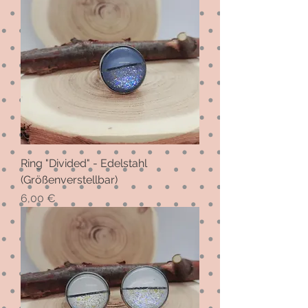
Ring "Divided" - Edelstahl
(Größenverstellbar)
Preis
6,00 €