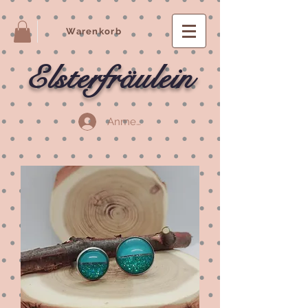
Warenkorb
Elsterfräulein
Anmelden