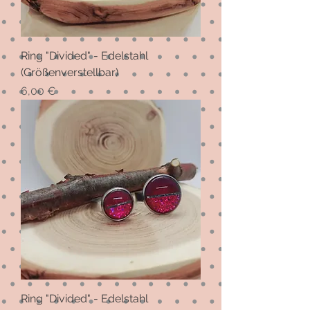
Ring "Divided" - Edelstahl
(Größenverstellbar)
Preis
6,00 €
Ring "Divided" - Edelstahl