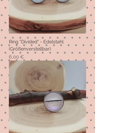
Ring "Divided" - Edelstahl
(Größenverstellbar)
Preis
6,00 €