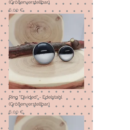
(Größenverstellbar)
Preis
6,00 €
Ring "Divided" - Edelstahl
(Größenverstellbar)
Preis
6,00 €