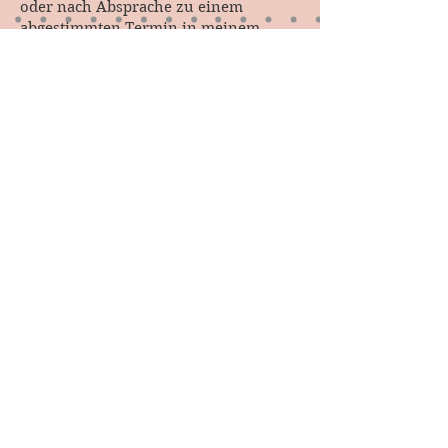
oder nach Absprache zu einem
abgestimmten Termin in meinem
Lädchen vorbei!
Gemeinsam werden wir das passende
Material in Form, Farbe und Größe
finden!
Außerdem mag ich neue
Herausforderungen und glückliche
Kunden mit einzigartigen Produkten!
Euer Elsterfräulein
© 2026 by Elsterfräulein