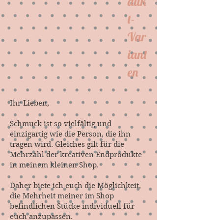
duk
t-
Var
iant
en
Ihr Lieben,
Schmuck ist so vielfältig und
einzigartig wie die Person, die ihn
tragen wird. Gleiches gilt für die
Mehrzahl der kreativen Endprodukte
in meinem kleinen Shop.
Daher biete ich euch die Möglichkeit,
die Mehrheit meiner im Shop
befindlichen Stücke individuell für
euch anzupassen.