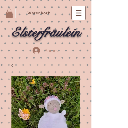
Warenkorb
Elsterfräulein
Anmelden