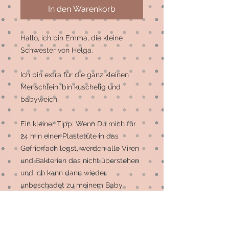
In den Warenkorb
Hallo, ich bin Emma, die kleine 
Schwester von Helga. 

Ich bin extra für die ganz kleinen 
Menschlein, bin kuschelig und 
babyweich.

Ein kleiner Tipp: Wenn Du mich für 
24 h in einer Plastetüte in das 
Gefrierfach legst, werden alle Viren 
und Bakterien das nicht überstehen 
und ich kann dann wieder 
unbeschadet zu meinem Baby.

Ich bin bei 30 Grad in der Maschine 
waschbar, bestehe aus kuscheligem 