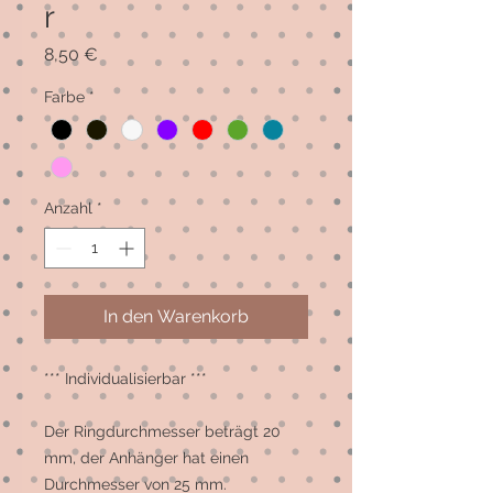
r
Preis
8,50 €
Farbe
*
Anzahl
*
In den Warenkorb
*** Individualisierbar ***

Der Ringdurchmesser beträgt 20 
mm, der Anhänger hat einen 
Durchmesser von 25 mm.
