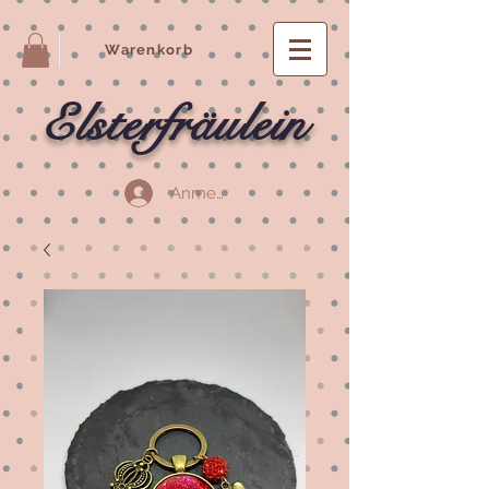
Warenkorb
Elsterfräulein
Anmelden