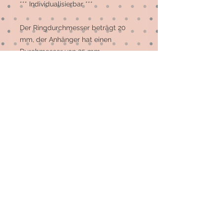
*** Individualisierbar ***

Der Ringdurchmesser beträgt 20 
mm, der Anhänger hat einen 
Durchmesser von 25 mm.

Der Anhänger kann am 
Schlüsselbund, aber auch als Zierde 
an der Tasche getragen werden.
© 2026 by Elsterfräulein