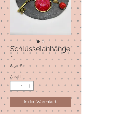
Schlüsselanhänge
r
Preis
8,50 €
Anzahl
*
In den Warenkorb