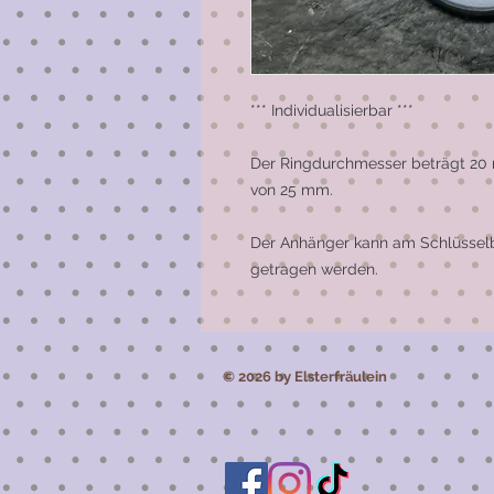
*** Individualisierbar ***

Der Ringdurchmesser beträgt 20 
von 25 mm.

Der Anhänger kann am Schlüsselbu
getragen werden.
© 2026 by Elsterfräulein