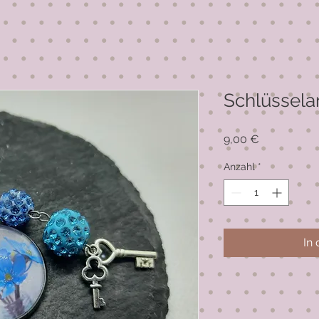
Schlüssel
Preis
9,00 €
Anzahl
*
In