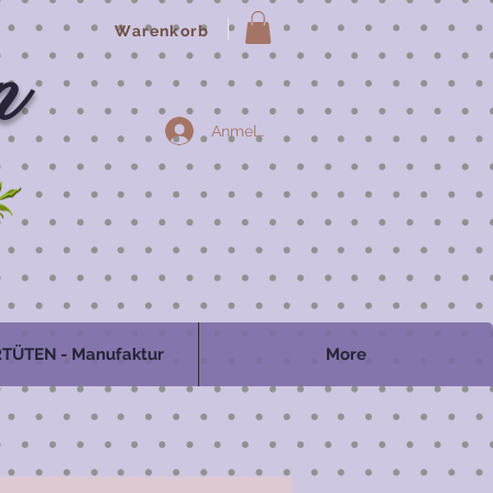
Warenkorb
n
Anmelden
TÜTEN - Manufaktur
More