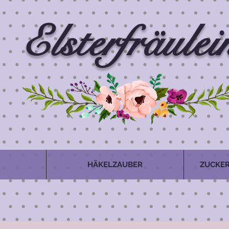
Elsterfräulei
HÄKELZAUBER
ZUCKER