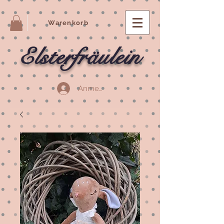
Warenkorb
Elsterfräulein
Anmelden