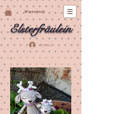
Warenkorb
Elsterfräulein
Anmelden