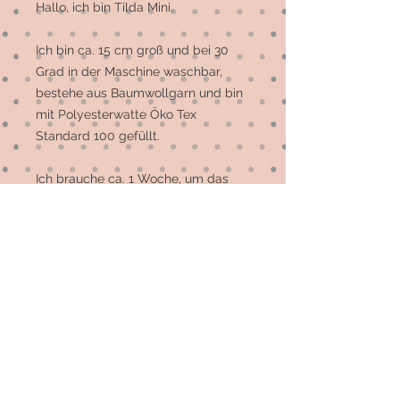
Hallo, ich bin Tilda Mini.

Ich bin ca. 15 cm groß und bei 30 
Grad in der Maschine waschbar, 
bestehe aus Baumwollgarn und bin 
mit Polyesterwatte Öko Tex 
Standard 100 gefüllt. 

Ich brauche ca. 1 Woche, um das 
Licht der Welt zu erblicken, sollte 
ich derzeit nicht vorrätig sein.

Ich freue mich schon sehr, Deine 
Bekanntschaft zu machen und mit 
Dir zu Kuscheln und zu Spielen.