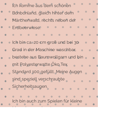
Ich komme aus dem schönen 
Bonbonland, gleich hinter dem 
Märchenwald, rechts neben der 
Erdbeerwiese.

Ich bin ca. 20 cm groß und bei 30 
Grad in der Maschine waschbar, 
bestehe aus Baumwollgarn und bin 
mit Polyesterwatte Öko Tex 
Standard 100 gefüllt. Meine Augen 
sind speziell verschraubte 
Sicherheitsaugen.

Ich bin auch zum Spielen für kleine 
Menschen geeignet.

Ich brauche ca. 1 Woche, um das 
Licht der Welt zu erblicken, sollte 