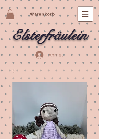
Warenkorb
Elsterfräulein
Anmelden