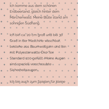
Ich komme aus dem schönen 
Erdbeerland, gleich hinter dem 
Märchenwald. Meine Blüte stand am 
sonnigen Südhang.

Ich bin ca. 20 cm groß und bei 30 
Grad in der Maschine waschbar, 
bestehe aus Baumwollgarn und bin 
mit Polyesterwatte Öko Tex 
Standard 100 gefüllt. Meine Augen 
sind speziell verschraubte 
Sicherheitsaugen.

Ich bin auch zum Spielen für kleine 
Menschen geeignet.

Ich brauche ca. 1 Woche, um das 
Licht der Welt zu erblicken, sollte 