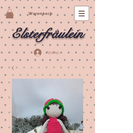
Warenkorb
Elsterfräulein
Anmelden