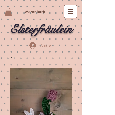
Warenkorb
Elsterfräulein
Anmelden