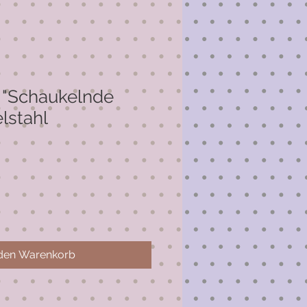
 "Schaukelnde
lstahl
 den Warenkorb