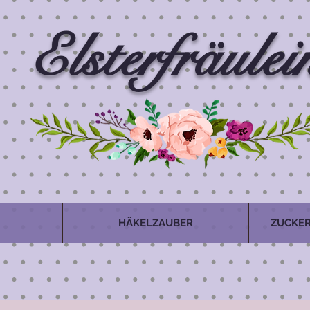
Elsterfräulei
HÄKELZAUBER
ZUCKER