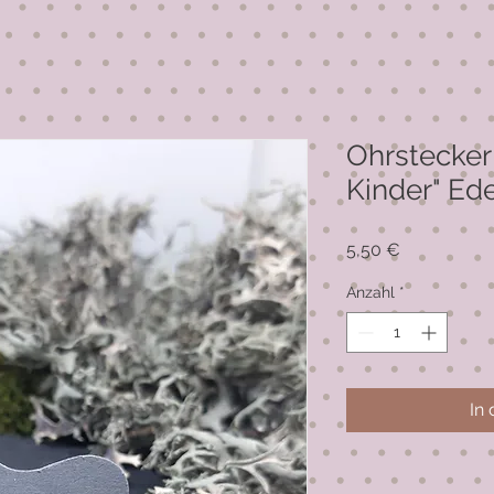
Ohrstecker
Kinder" Ede
Preis
5,50 €
Anzahl
*
In