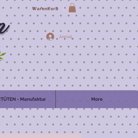
Warenkorb
n
Anmelden
TÜTEN - Manufaktur
More