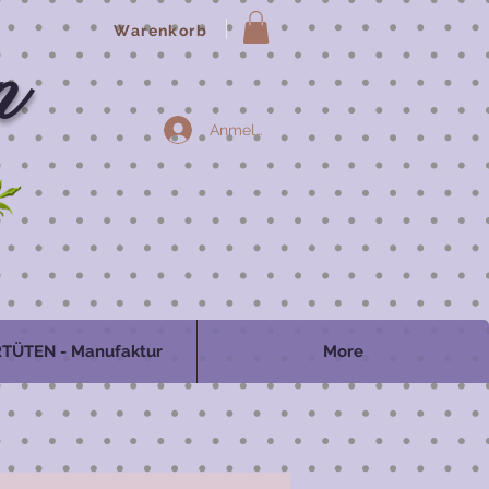
Warenkorb
n
Anmelden
TÜTEN - Manufaktur
More