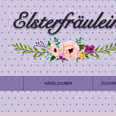
Elsterfräulei
HÄKELZAUBER
ZUCKER