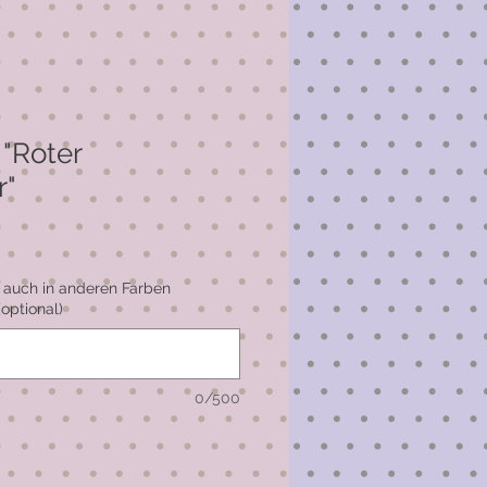
 "Roter
r"
 auch in anderen Farben
(optional)
0/500