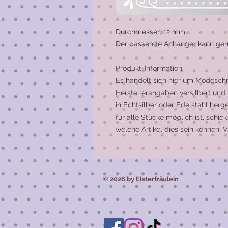
Durchmesser: 12 mm
Der passende Anhänger kann gern
Produkt-Information:
Es handelt sich hier um Modeschm
Herstellerangaben versilbert und 
in Echtsilber oder Edelstahl herge
für alle Stücke möglich ist, schick
welche Artikel dies sein können. V
© 2026 by Elsterfräulein