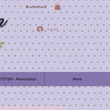
Warenkorb
n
Anmelden
TÜTEN - Manufaktur
More