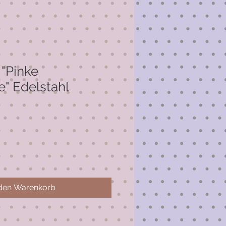
 "Pinke
" Edelstahl
 den Warenkorb