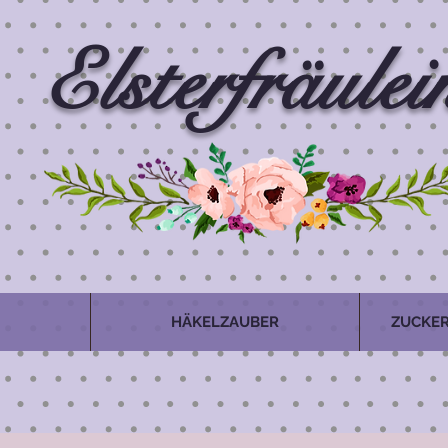
Elsterfräulei
HÄKELZAUBER
ZUCKER