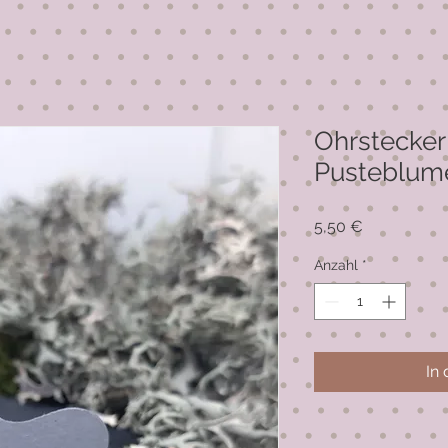
Ohrstecker
Pusteblume
Preis
5,50 €
Anzahl
*
In