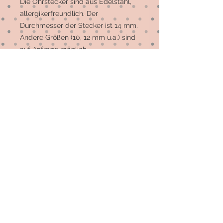
Die Ohrstecker sind aus Edelstahl, 
allergikerfreundlich. Der 
Durchmesser der Stecker ist 14 mm. 
Andere Größen (10, 12 mm u.a.) sind 
auf Anfrage möglich. 

Die meisten Motive sind 
Einzelstücke, auf Wunsch können 
mehr gefertigt werden.
© 2026 by Elsterfräulein