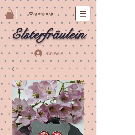
Warenkorb
Elsterfräulein
Anmelden