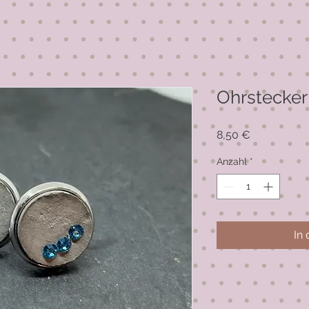
Ohrstecker 
Preis
8,50 €
Anzahl
*
In