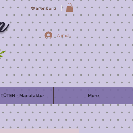
Warenkorb
n
Anmelden
TÜTEN - Manufaktur
More