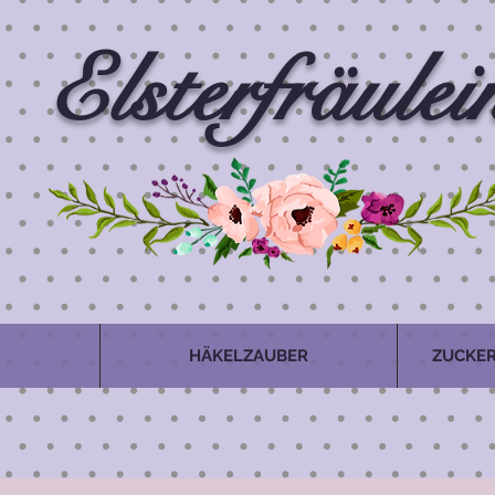
Elsterfräulei
HÄKELZAUBER
ZUCKER