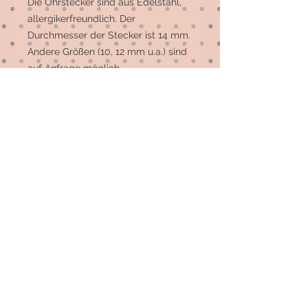
Die Ohrstecker sind aus Edelstahl, 
allergikerfreundlich. Der 
Durchmesser der Stecker ist 14 mm. 
Andere Größen (10, 12 mm u.a.) sind 
auf Anfrage möglich. 

Die meisten Motive sind 
Einzelstücke, auf Wunsch können 
mehr gefertigt werden.
© 2026 by Elsterfräulein