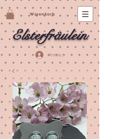
Warenkorb
Elsterfräulein
Anmelden