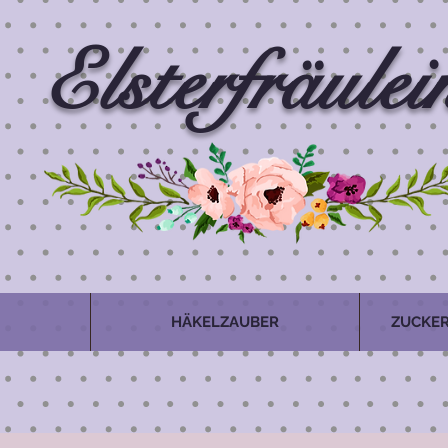
Elsterfräulei
HÄKELZAUBER
ZUCKER