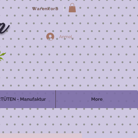
Warenkorb
n
Anmelden
TÜTEN - Manufaktur
More