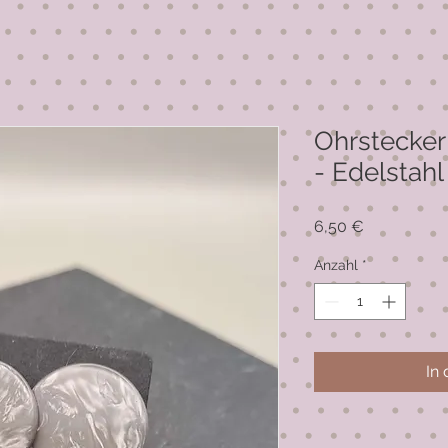
Ohrstecker
- Edelstahl 
Preis
6,50 €
Anzahl
*
In