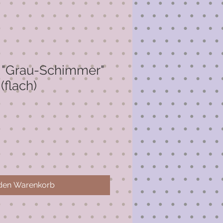
 "Grau-Schimmer"
(flach)
 den Warenkorb