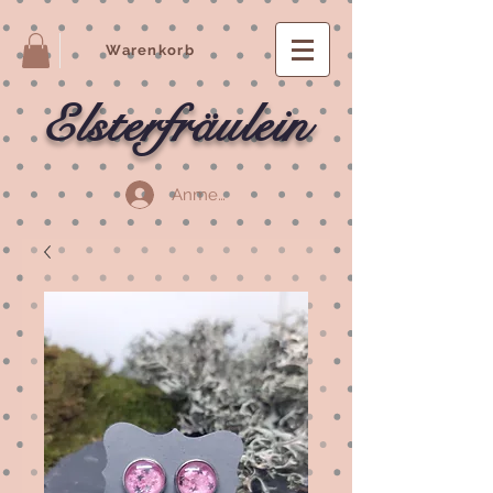
Warenkorb
Elsterfräulein
Anmelden