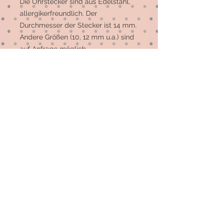
Die Ohrstecker sind aus Edelstahl, 
allergikerfreundlich. Der 
Durchmesser der Stecker ist 14 mm. 
Andere Größen (10, 12 mm u.a.) sind 
auf Anfrage möglich. 

Die meisten Motive sind 
Einzelstücke, auf Wunsch können 
mehr gefertigt werden.
© 2026 by Elsterfräulein