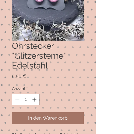
Ohrstecker
"Glitzersterne"
Edelstahl
Preis
5,50 €
Anzahl
*
In den Warenkorb