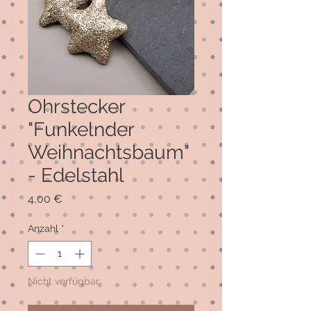
Ohrstecker
"Funkelnder
Weihnachtsbaum"
- Edelstahl
Preis
4,00 €
Anzahl
*
Nicht verfügbar