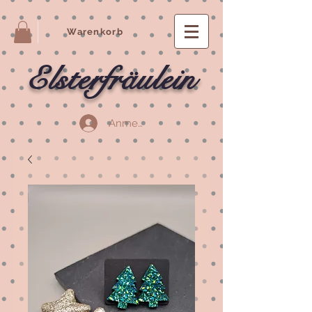
Warenkorb
Elsterfräulein
Anmelden