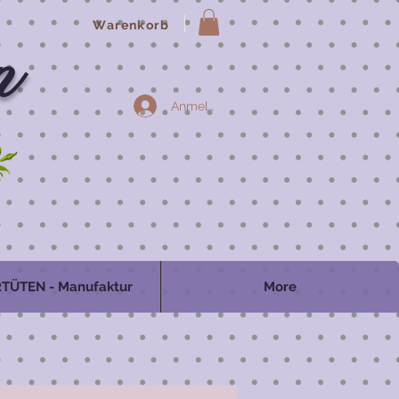
Warenkorb
n
Anmelden
TÜTEN - Manufaktur
More