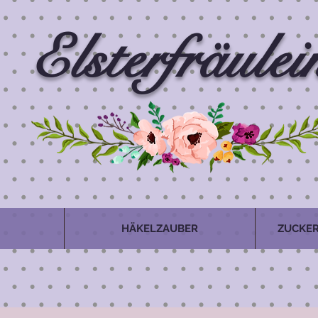
Elsterfräulei
HÄKELZAUBER
ZUCKER