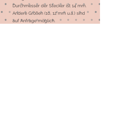
Durchmesser der Stecker ist 14 mm. 
Andere Größen (10, 12 mm u.a.) sind 
auf Anfrage möglich. 

Die meisten Motive sind 
Einzelstücke, auf Wunsch können 
mehr gefertigt werden.
© 2026 by Elsterfräulein