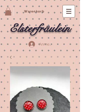
Warenkorb
Elsterfräulein
Anmelden