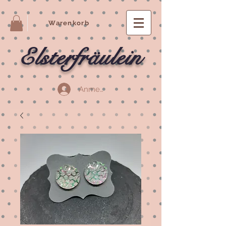
Warenkorb
Elsterfräulein
Anmelden