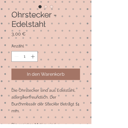
Ohrstecker -
Edelstahl
Preis
3,00 €
Anzahl
*
In den Warenkorb
Die Ohrstecker sind aus Edelstahl, 
allergikerfreundlich. Der 
Durchmesser der Stecker beträgt 14 
mm. 

Die meisten Motive sind 