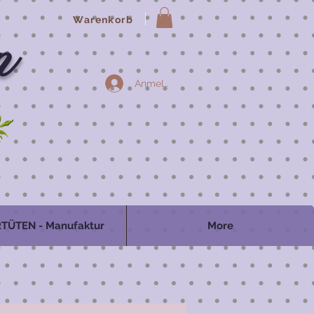
Warenkorb
n
Anmelden
TÜTEN - Manufaktur
More