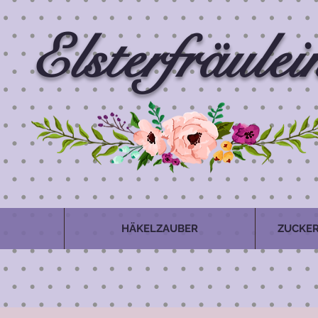
Elsterfräulei
HÄKELZAUBER
ZUCKER