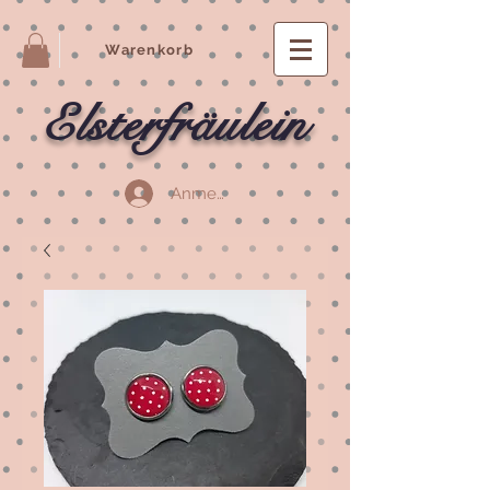
Warenkorb
Elsterfräulein
Anmelden