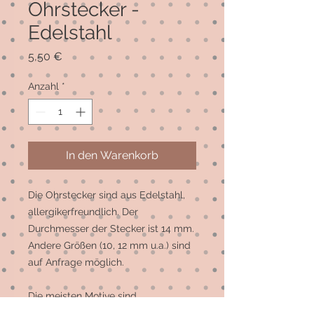
Ohrstecker -
Edelstahl
Preis
5,50 €
Anzahl
*
In den Warenkorb
Die Ohrstecker sind aus Edelstahl, 
allergikerfreundlich. Der 
Durchmesser der Stecker ist 14 mm. 
Andere Größen (10, 12 mm u.a.) sind 
auf Anfrage möglich. 

Die meisten Motive sind 
Einzelstücke, auf Wunsch können 