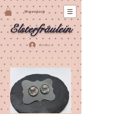
Warenkorb
Elsterfräulein
Anmelden