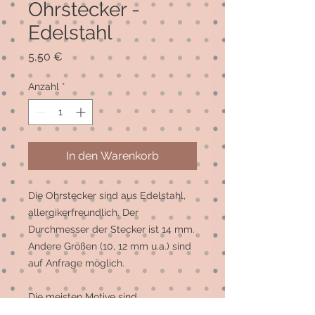
Ohrstecker -
Edelstahl
Preis
5,50 €
Anzahl
*
In den Warenkorb
Die Ohrstecker sind aus Edelstahl, 
allergikerfreundlich. Der 
Durchmesser der Stecker ist 14 mm. 
Andere Größen (10, 12 mm u.a.) sind 
auf Anfrage möglich. 

Die meisten Motive sind 
Einzelstücke, auf Wunsch können 