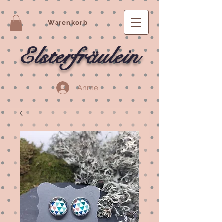
Warenkorb
Elsterfräulein
Anmelden