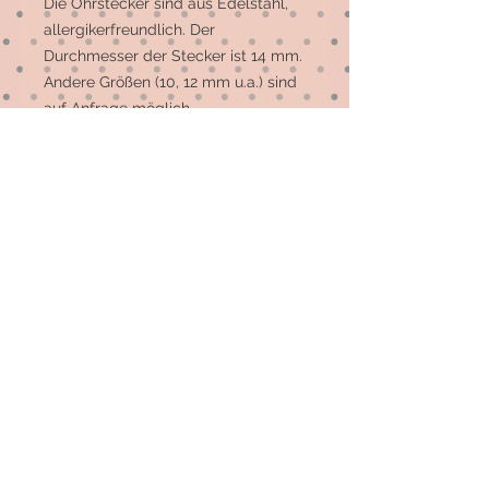
Die Ohrstecker sind aus Edelstahl, 
allergikerfreundlich. Der 
Durchmesser der Stecker ist 14 mm. 
Andere Größen (10, 12 mm u.a.) sind 
auf Anfrage möglich. 

Die meisten Motive sind 
Einzelstücke, auf Wunsch können 
mehr gefertigt werden.
© 2026 by Elsterfräulein