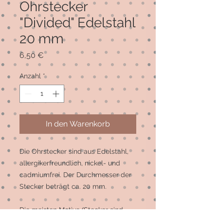
Ohrstecker
"Divided" Edelstahl
20 mm
Preis
6,50 €
Anzahl
*
In den Warenkorb
Die Ohrstecker sind aus Edelstahl, 
allergikerfreundlich, nickel- und 
cadmiumfrei. Der Durchmesser der 
Stecker beträgt ca. 20 mm. 

Die meisten Motive/Stecker sind 