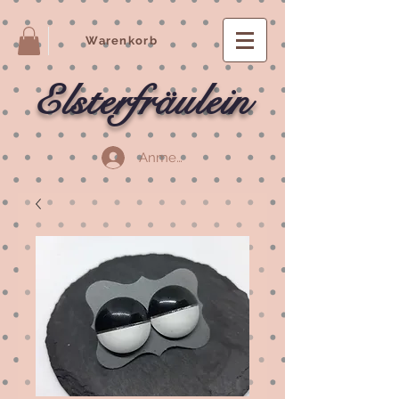
Warenkorb
Elsterfräulein
Anmelden