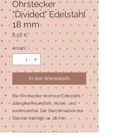
Ohrstecker
"Divided" Edelstahl
18 mm
Preis
6,50 €
Anzahl
*
In den Warenkorb
Die Ohrstecker sind aus Edelstahl, 
allergikerfreundlich, nickel- und 
cadmiumfrei. Der Durchmesser der 
Stecker beträgt ca. 18 mm. 

Die meisten Motive/Stecker sind 