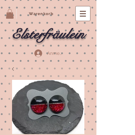
Warenkorb
Elsterfräulein
Anmelden