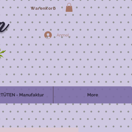
Warenkorb
n
Anmelden
TÜTEN - Manufaktur
More