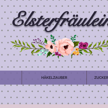
Elsterfräulei
HÄKELZAUBER
ZUCKER