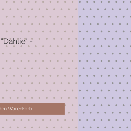
"Dahlie" -
 den Warenkorb