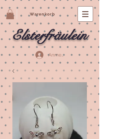
Warenkorb
Elsterfräulein
Anmelden