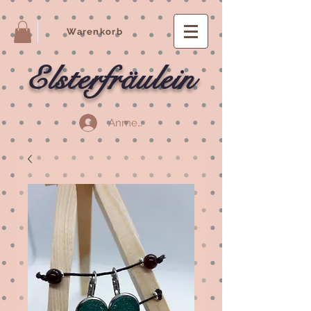
Warenkorb
Elsterfräulein
Anmelden