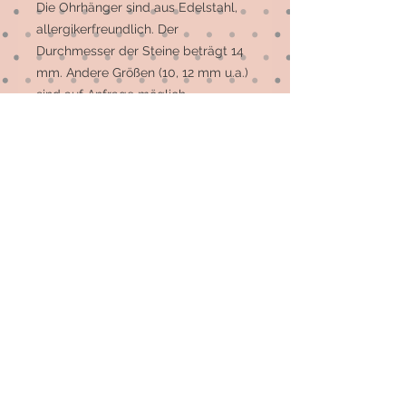
Die Ohrhänger sind aus Edelstahl, 
allergikerfreundlich. Der 
Durchmesser der Steine beträgt 14 
mm. Andere Größen (10, 12 mm u.a.) 
sind auf Anfrage möglich. 

Die meisten Motive sind 
Einzelstücke, auf Wunsch können 
mehr gefertigt werden.
© 2026 by Elsterfräulein