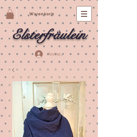
Warenkorb
Elsterfräulein
Anmelden