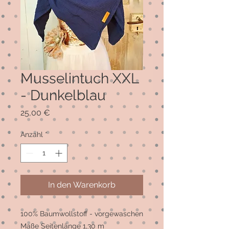
Musselintuch XXL
- Dunkelblau
Preis
25,00 €
Anzahl
*
In den Warenkorb
100% Baumwollstoff - vorgewaschen
Maße Seitenlänge 1,30 m