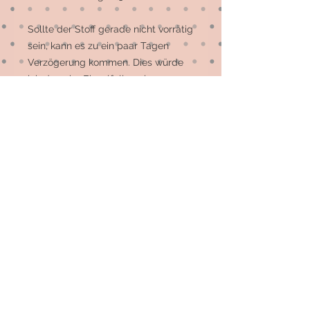
Sollte der Stoff gerade nicht vorrätig
sein, kann es zu ein paar Tagen
Verzögerung kommen. Dies würde
ich dann im Einzelfall nach
Bestellung mitteilen. Für weitere
Fragen bitte einfach eine kurze
Anfrage per Mail oder WhatsApp
schicken 😉
© 2026 by Elsterfräulein