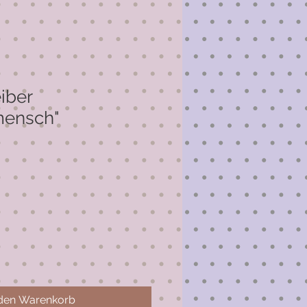
iber
mensch"
 den Warenkorb