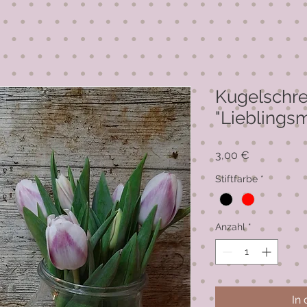
Kugelschre
"Lieblings
Preis
3,00 €
Stiftfarbe
*
Anzahl
*
In