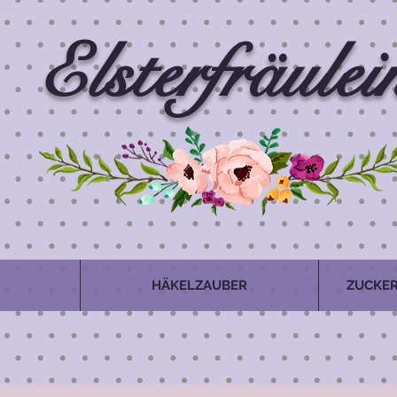
Elsterfräulei
HÄKELZAUBER
ZUCKER