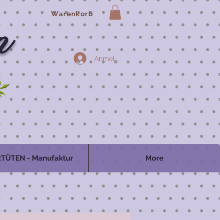
Warenkorb
n
Anmelden
TÜTEN - Manufaktur
More