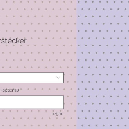
rstecker
(optional)
0/500