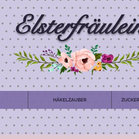
Elsterfräulei
HÄKELZAUBER
ZUCKER