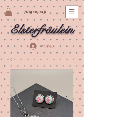
Warenkorb
Elsterfräulein
Anmelden