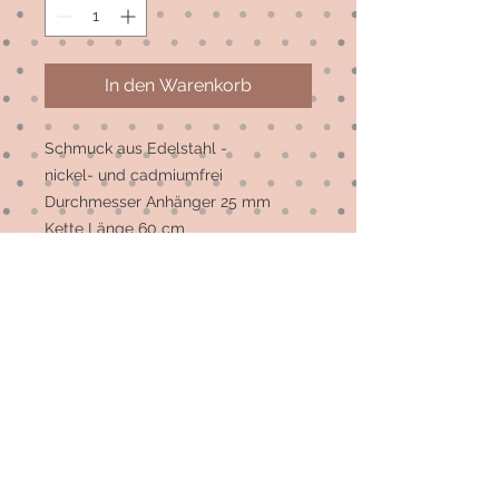
In den Warenkorb
Schmuck aus Edelstahl -
nickel- und cadmiumfrei
Durchmesser Anhänger 25 mm
Kette Länge 60 cm
Ohrstecker Durchmesser 12 mm
Anpassungen sind
selbstverständlich möglich - bitte
entweder im Freitext ergänzen oder
einfach eine Nachricht per Mail oder
WhatsApp schicken 😉