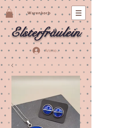
Warenkorb
Elsterfräulein
Anmelden