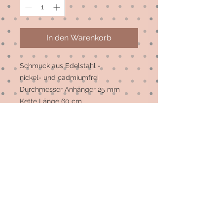
In den Warenkorb
Schmuck aus Edelstahl -
nickel- und cadmiumfrei
Durchmesser Anhänger 25 mm
Kette Länge 60 cm
Ohrstecker Durchmesser 12 mm
Anpassungen sind
selbstverständlich möglich - bitte
entweder im Freitext ergänzen oder
einfach eine Nachricht per Mail oder
WhatsApp schicken 😉