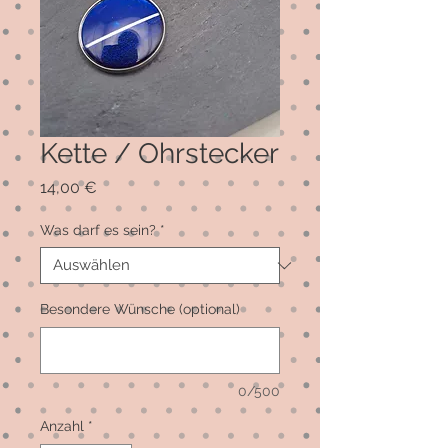
Kette / Ohrstecker
Preis
14,00 €
Was darf es sein?
*
Besondere Wünsche (optional)
0/500
Anzahl
*