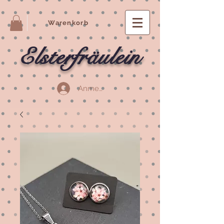
Warenkorb
Elsterfräulein
Anmelden