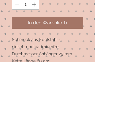
In den Warenkorb
Schmuck aus Edelstahl -
nickel- und cadmiumfrei
Durchmesser Anhänger 25 mm
Kette Länge 60 cm
Ohrstecker Durchmesser 12 mm
Anpassungen sind
selbstverständlich möglich - bitte
entweder im Freitext ergänzen oder
einfach eine Nachricht per Mail oder
WhatsApp schicken 😉