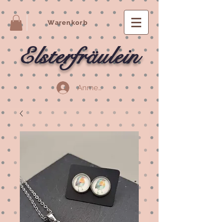
Warenkorb
Elsterfräulein
Anmelden