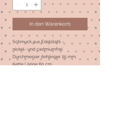
In den Warenkorb
Schmuck aus Edelstahl -
nickel- und cadmiumfrei
Durchmesser Anhänger 25 mm
Kette Länge 60 cm
Ohrstecker Durchmesser 12 mm
Anpassungen sind
selbstverständlich möglich - bitte
entweder im Freitext ergänzen oder
einfach eine Nachricht per Mail oder
WhatsApp schicken 😉