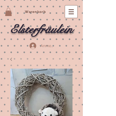
Warenkorb
Elsterfräulein
Anmelden