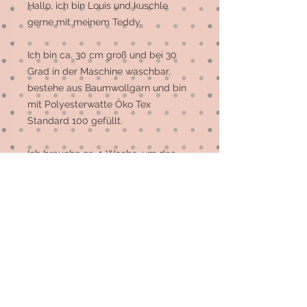
Hallo, ich bin Louis und kuschle 
gerne mit meinem Teddy.

Ich bin ca. 30 cm groß und bei 30 
Grad in der Maschine waschbar, 
bestehe aus Baumwollgarn und bin 
mit Polyesterwatte Öko Tex 
Standard 100 gefüllt. 

Ich brauche ca. 1 Woche, um das 
Licht der Welt zu erblicken, sollte 
ich derzeit nicht vorrätig sein.

Ich freue mich schon sehr, Deine 
Bekanntschaft zu machen und mit 
Dir zu Kuscheln und zu Spielen.