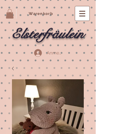
Warenkorb
Elsterfräulein
Anmelden