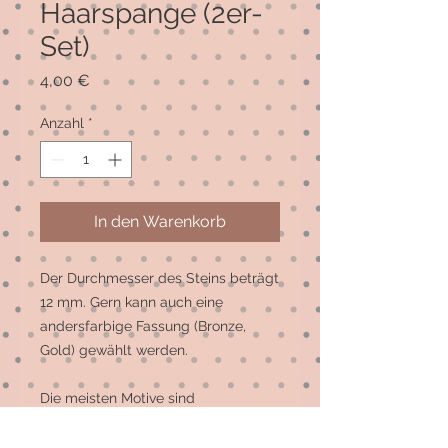
Haarspange (2er-
Set)
Preis
4,00 €
Anzahl
*
In den Warenkorb
Der Durchmesser des Steins beträgt 
12 mm. Gern kann auch eine 
andersfarbige Fassung (Bronze, 
Gold) gewählt werden.

Die meisten Motive sind 
Einzelstücke, auf Wunsch können 
mehr gefertigt werden.