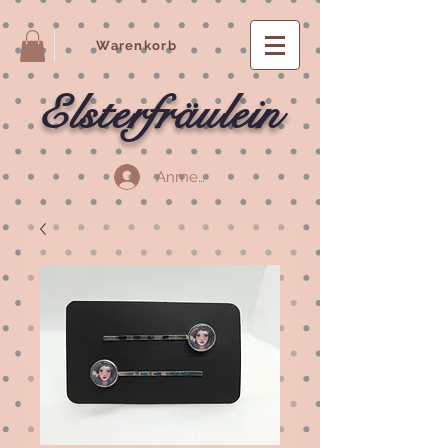
Warenkorb
Elsterfräulein
Anmelden