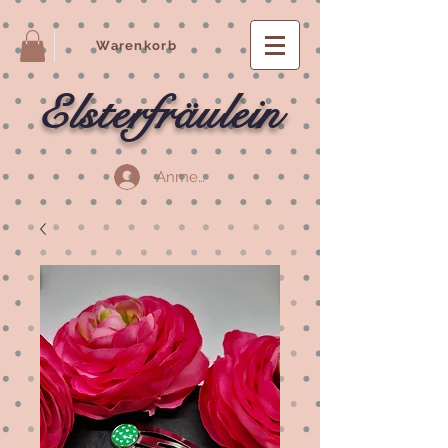
Warenkorb
Elsterfräulein
Anmelden