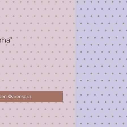
mma"
 den Warenkorb