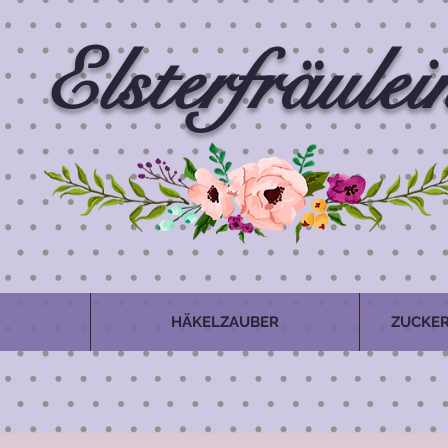
Elsterfräulei
HÄKELZAUBER
ZUCKER