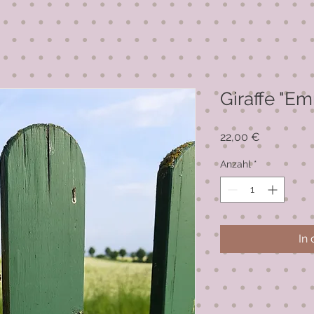
Giraffe "E
Preis
22,00 €
Anzahl
*
In