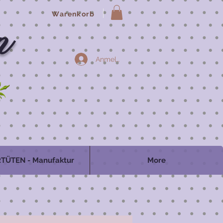
Warenkorb
n
Anmelden
TÜTEN - Manufaktur
More