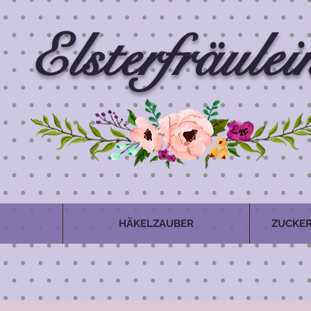
Elsterfräulei
HÄKELZAUBER
ZUCKER