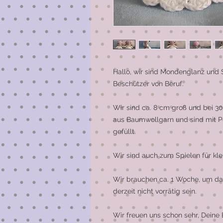
Hallo, wir sind Mondenglanz und 
Beschützer von Beruf.

Wir sind ca. 8 cm groß und bei 3
aus Baumwollgarn und sind mit P
gefüllt. 

Wir sind auch zum Spielen für kle
Wir brauchen ca. 1 Woche, um das 
derzeit nicht vorrätig sein.

Wir freuen uns schon sehr, Deine