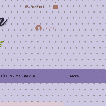
Warenkorb
n
Anmelden
TÜTEN - Manufaktur
More