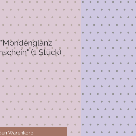
 "Mondenglanz
schein" (1 Stück)
 den Warenkorb