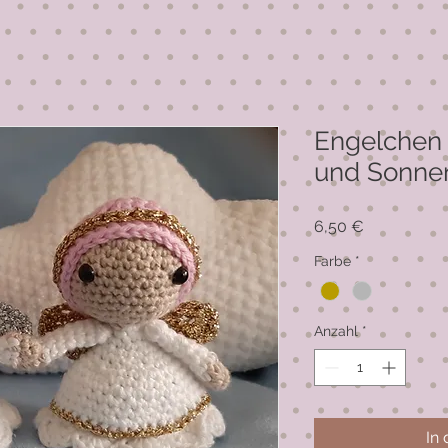
Engelchen
und Sonnen
Preis
6,50 €
Farbe
*
Anzahl
*
In