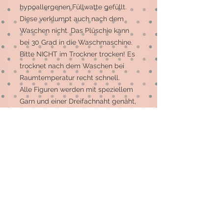
hypoallergenen Füllwatte gefüllt.
Diese verklumpt auch nach dem
Waschen nicht. Das Plüschie kann
bei 30 Grad in die Waschmaschine.
Bitte NICHT im Trockner trocken! Es
trocknet nach dem Waschen bei
Raumtemperatur recht schnell.
Alle Figuren werden mit speziellem
Garn und einer Dreifachnaht genäht,
so dass sie auch für kleinere Kinder
sicher sind. Wie bei allen
Spielsachen gilt jedoch: Sollte eine
Beschädigung am Produkt
festgestellt werden, darf das Kind
aus Sicherheitsgründen nicht mehr
damit spielen.
Das Plüschie kann wahlweise als
Apieluhr genäht werden - Melodien
auf Wunsch. Das Spielwerk ist