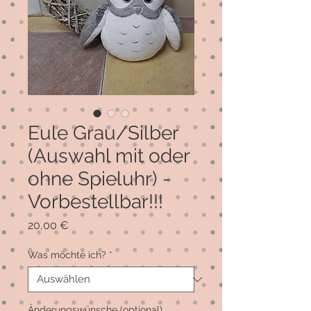
Eule Grau/Silber
(Auswahl mit oder
ohne Spieluhr) -
Vorbestellbar!!!
Preis
20,00 €
Was möchte ich?
*
Änderungswünsche (optional)