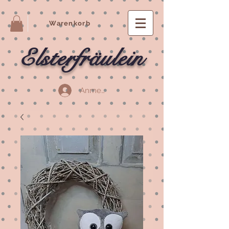
Warenkorb
Elsterfräulein
Anmelden