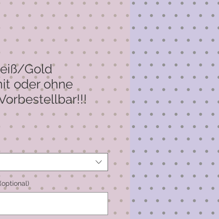
eiß/Gold
it oder ohne
Vorbestellbar!!!
optional)