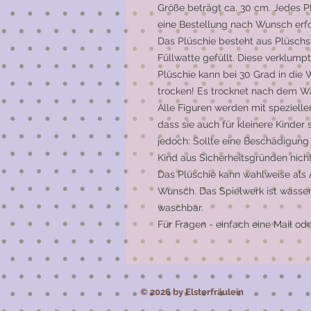
Größe beträgt ca. 30 cm. Jedes Pl
eine Bestellung nach Wunsch erf
Das Plüschie besteht aus Plüschst
Füllwatte gefüllt. Diese verklum
Plüschie kann bei 30 Grad in die
trocken! Es trocknet nach dem W
Alle Figuren werden mit speziell
dass sie auch für kleinere Kinder 
jedoch: Sollte eine Beschädigung
Kind aus Sicherheitsgründen nich
Das Plüschie kann wahlweise als 
Wunsch. Das Spielwerk ist wasser
waschbar.
Für Fragen - einfach eine Mail 
© 2026 by Elsterfräulein