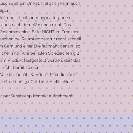
üschie ist ein Unikat. Natürlich kann auch
olgen.
off und ist mit einer hypoallergenen
pt auch nach dem Waschen nicht. Das
 Waschmaschine. Bitte NICHT im Trockner
aschen bei Raumtemperatur recht schnell.
em Garn und einer Dreifachnaht genäht, so
sicher sind. Wie bei allen Spielsachen gilt
 am Produkt festgestellt werden, darf das
t mehr damit spielen.
Apieluhr genäht werden - Melodien auf
fest und bei 30 Grad in der Maschine
oder per WhatsApp Kontakt aufnehmen!