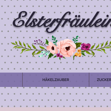
Elsterfräulei
HÄKELZAUBER
ZUCKER