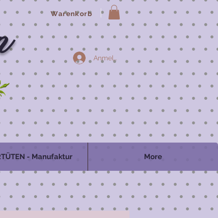
Warenkorb
n
Anmelden
TÜTEN - Manufaktur
More