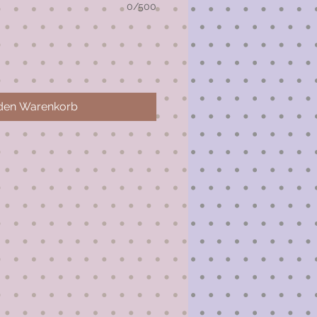
0/500
 den Warenkorb