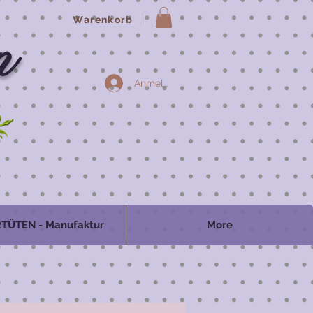
Warenkorb
n
Anmelden
TÜTEN - Manufaktur
More