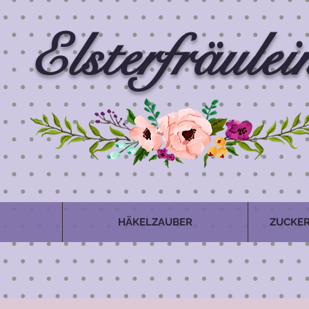
Elsterfräulei
HÄKELZAUBER
ZUCKER