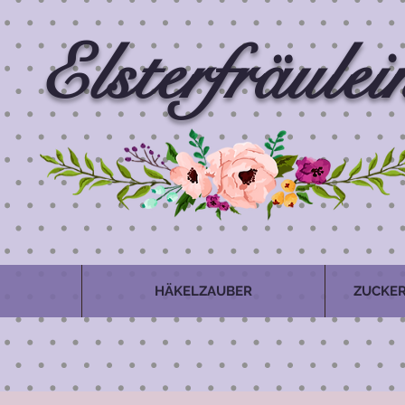
Elsterfräulei
HÄKELZAUBER
ZUCKER