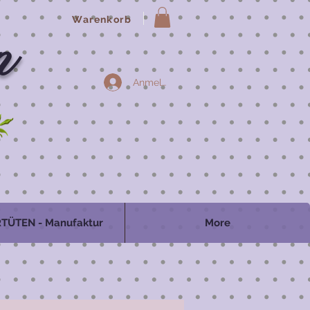
Warenkorb
n
Anmelden
TÜTEN - Manufaktur
More