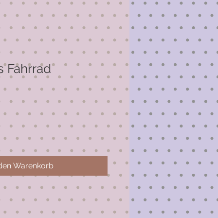
s Fahrrad
 den Warenkorb