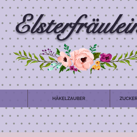
Elsterfräulei
HÄKELZAUBER
ZUCKER