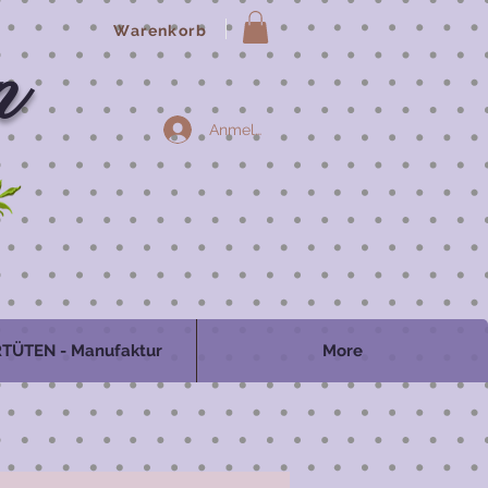
Warenkorb
n
Anmelden
TÜTEN - Manufaktur
More